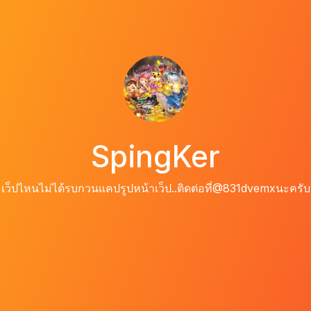
SpingKer
เว็ปไหนไม่ได้รบกวนแคปรูปหน้าเว็ป..ติดต่อที่@831dvemxนะครับ