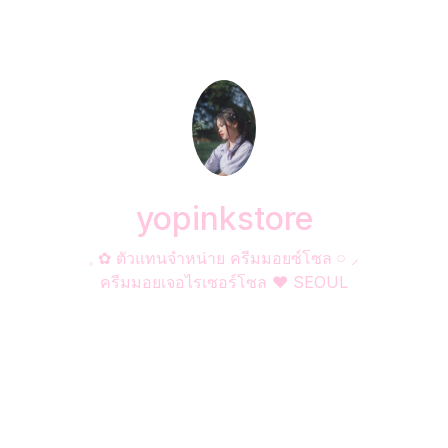
yopinkstore
𓈒 ✿ ตัวแทนจำหน่าย ครีมมอยซ์โซล 𓏸 ⸝
ครีมมอยเจอไรเซอร์โซล ♥ SEOUL