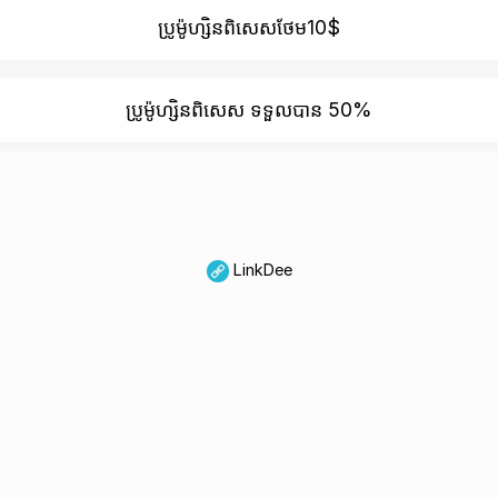
ប្រូម៉ូហ្សិនពិសេសថែម10$
ប្រូម៉ូហ្សិនពិសេស ទទួលបាន 50%
LinkDee