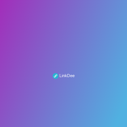
LinkDee