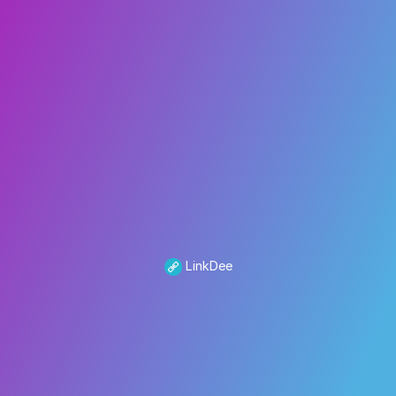
LinkDee