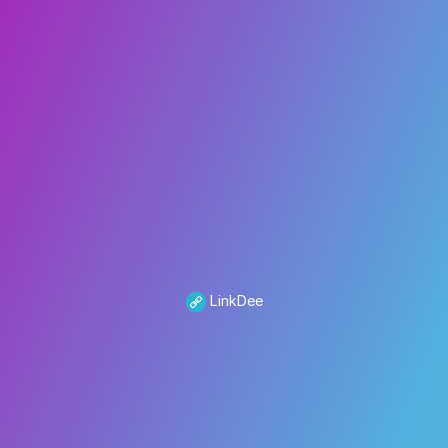
LinkDee