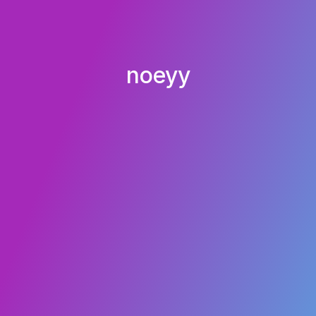
noeyy