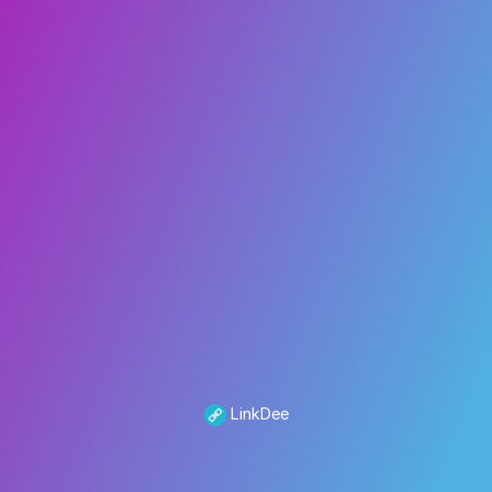
LinkDee