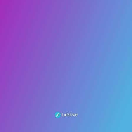
LinkDee