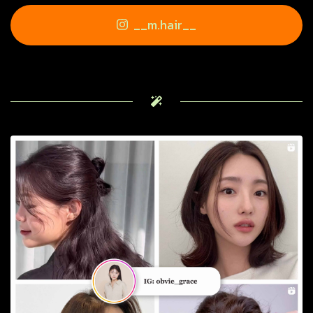
__m.hair__