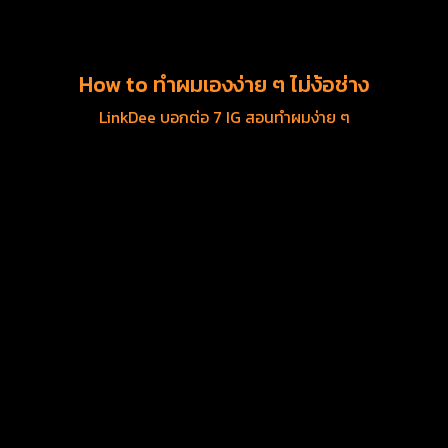
How to ทำผมเองง่าย ๆ ไม่ง้อช่าง
LinkDee บอกต่อ 7 IG สอนทำผมง่าย ๆ