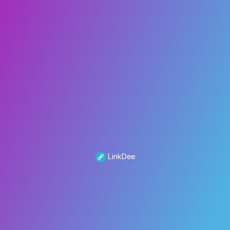
LinkDee