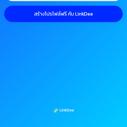
สร้างโปรไฟล์ฟรี กับ LinkDee
LinkDee