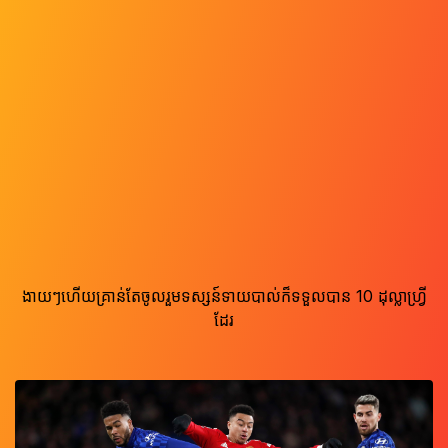
ងាយៗហើយគ្រាន់តែចូលរួមទស្សន៍ទាយបាល់ក៏ទទួលបាន 10 ដុល្លាហ្រ្វី
ដែរ