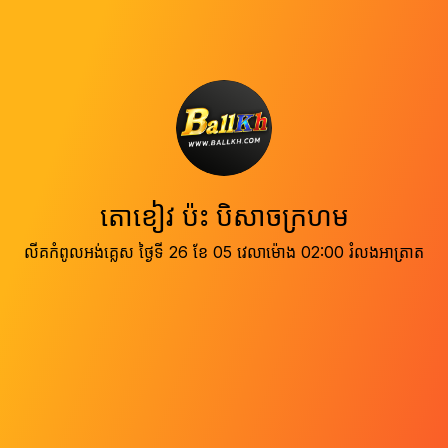
តោខៀវ ប៉ះ បិសាចក្រហម
លីគកំពូលអង់គ្លេស ថ្ងៃទី 26 ខែ 05 វេលាម៉ោង 02:00 រំលងអាត្រាត