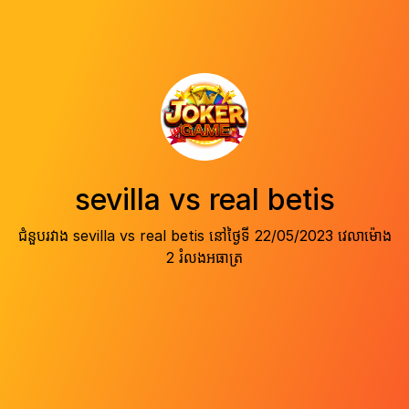
sevilla vs real betis
ជំនួបរវាង sevilla vs real betis នៅថ្ងៃទី 22/05/2023 វេលាម៉ោង
2 រំលងអធាត្រ