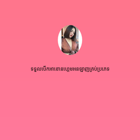
ទទួលបើកអាខោនហ្កេមអនឡាញគ្រប់ប្រភេទ