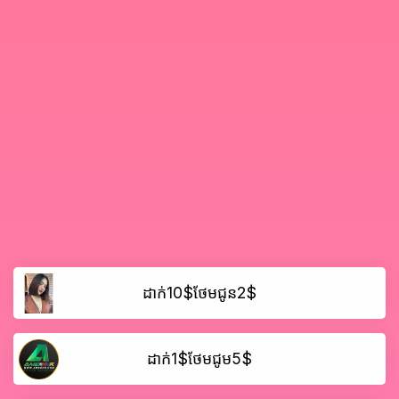
ដាក់10$ថែមជូន2$
ដាក់1$ថែមជូម5$