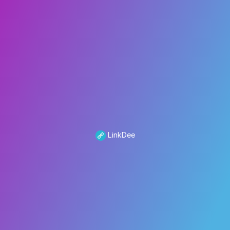
LinkDee