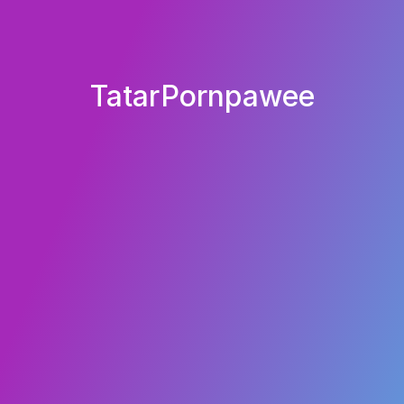
TatarPornpawee