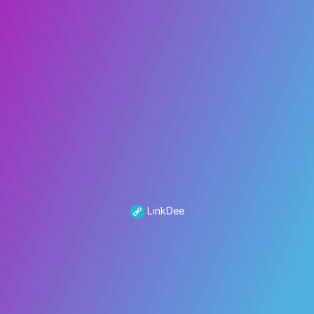
LinkDee