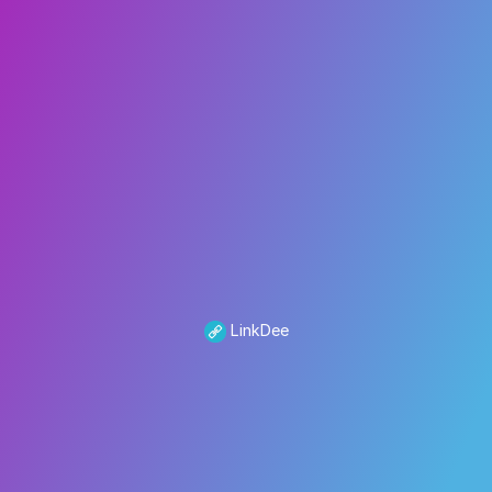
LinkDee