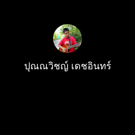
ปุณณวิชญ์ เดชอินทร์