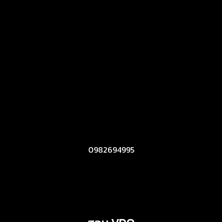
0982694995
Line