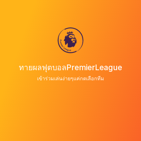
ทายผลฟุตบอลPremierLeague
เข้าร่วมเล่นง่ายๆแค่กดเลือกทีม