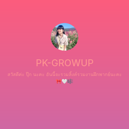
PK-GROWUP
สวัสดีค่ะ ปุ๊ก นะคะ อันนี้จะรวมลิ้งค์รวมงานฝึกพากย์นะคะ
🎀🤍🎼