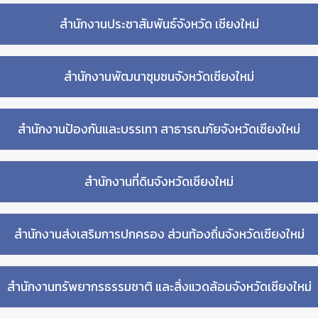
สำนักงานประชาสัมพันธ์จังหวัด เชียงใหม่
สำนักงานพัฒนาชุมชนจังหวัดเชียงใหม่
สำนักงานป้องกันและบรรเทา สาธารณภัยจังหวัดเชียงใหม่
สำนักงานที่ดินจังหวัดเชียงใหม่
สำนักงานส่งเสริมการปกครอง ส่วนท้องถิ่นจังหวัดเชียงใหม่
สำนักงานทรัพยากรธรรมชาติ และสิ่งแวดล้อมจังหวัดเชียงใหม่