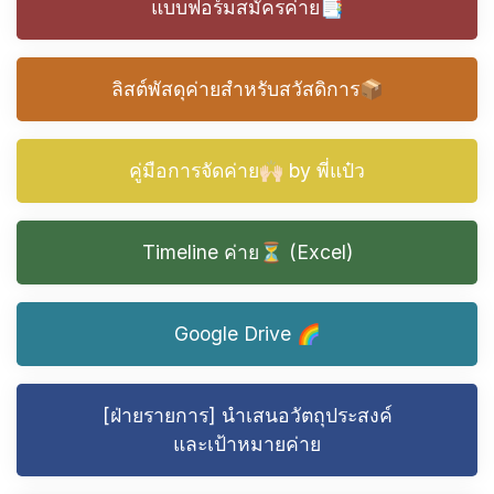
แบบฟอร์มสมัครค่าย📑
ลิสต์พัสดุค่ายสำหรับสวัสดิการ📦
คู่มือการจัดค่าย🙌🏻 by พี่แป๋ว
Timeline ค่าย⏳ (Excel)
Google Drive 🌈
[ฝ่ายรายการ] นำเสนอวัตถุประสงค์
และเป้าหมายค่าย