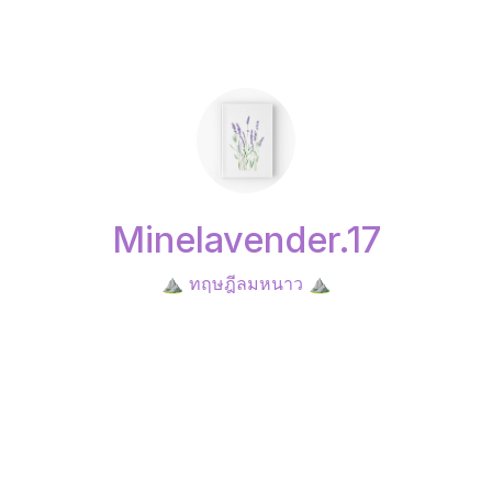
Minelavender.17
⛰️ ทฤษฎีลมหนาว ⛰️