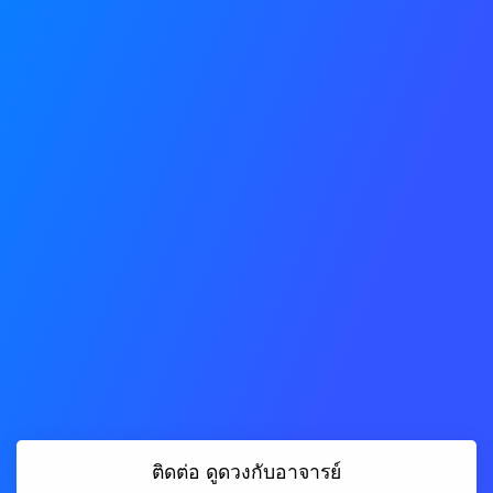
ติดต่อ ดูดวงกับอาจารย​์