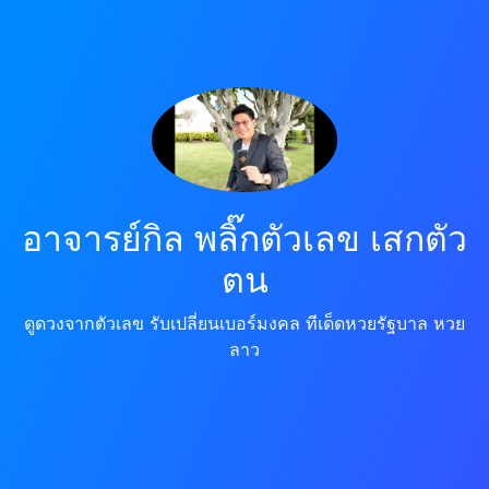
อาจารย์กิล พลิ๊กตัวเลข เสกตัว
ตน
ดูดวงจากตัวเลข รับเปลี่ยนเบอร์มงคล ทีเด็ดหวยรัฐบาล หวย
ลาว