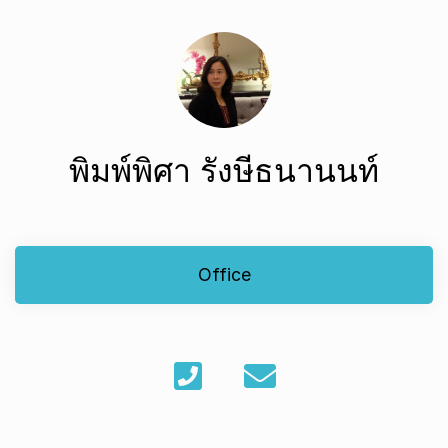
พิมพ์พิศา รังษีธนานนท์
Office