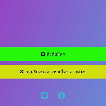
ลิงค์สมัคร
กลุ่มรับเเนวทางหวยไทย ลาวต่างๆ