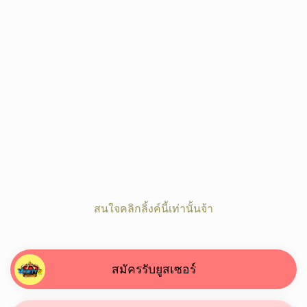
สนใจคลิกลิ้งค์นี้เท่านั้นจ้า
สมัครรับยูสเซอร์