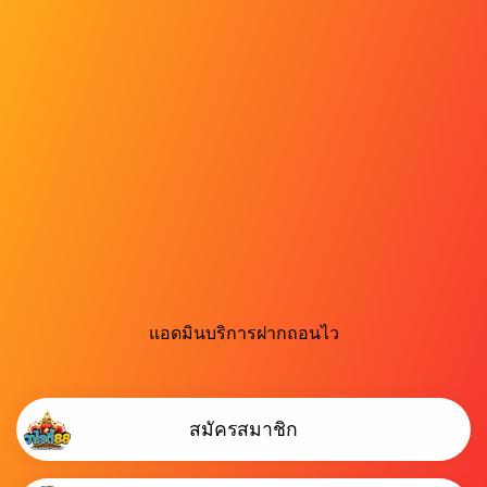
แอดมินบริการฝากถอนไว
สมัครสมาชิก