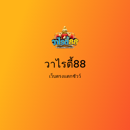
วาไรตี้88
เว็บตรงแตกชัวว์