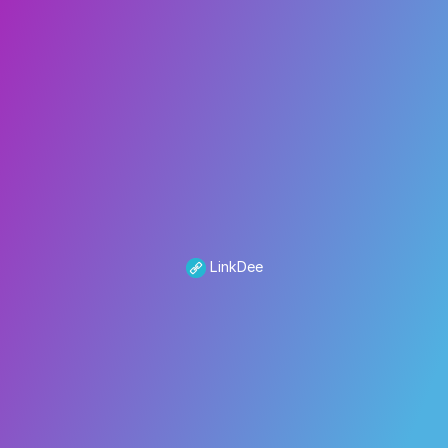
LinkDee