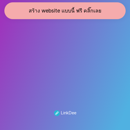
สร้าง website แบบนี้ ฟรี คลิ๊กเลย
LinkDee