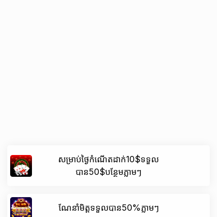
សម្រាប់ថ្ងៃកំណើតដាក់10$ទទួល
បាន50$បន្ថែមភ្លាមៗ
ណែនាំមិត្តទទួលបាន50%ភ្លាមៗ