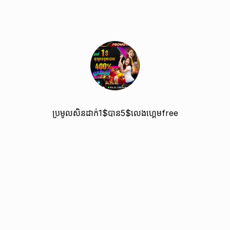
ប្រមូលសិនដាក់1$បាន5$លេងហ្គេមfree