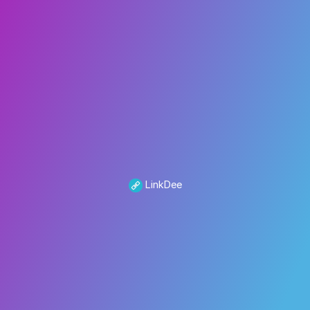
LinkDee