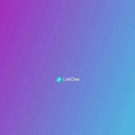
LinkDee