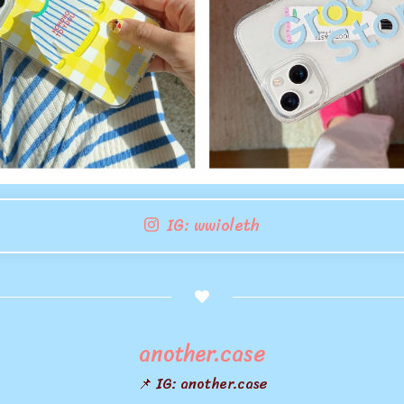
IG: wwioleth
another.case
📌 IG: another.case