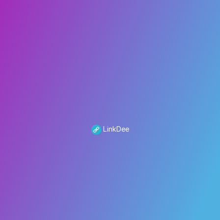
LinkDee